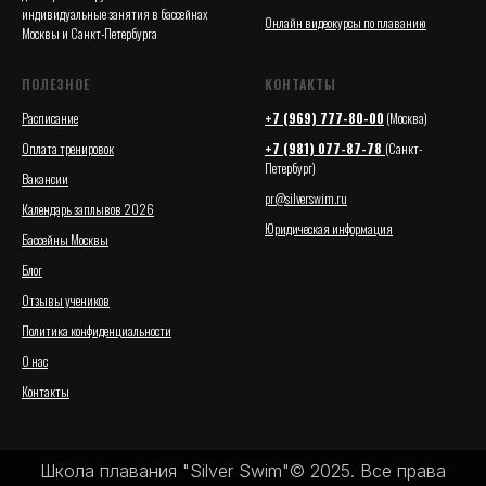
индивидуальные занятия в бассейнах
Онлайн видеокурсы по плаванию
Москвы и Санкт-Петербурга
ПОЛЕЗНОЕ
КОНТАКТЫ
Расписание
+7 (969) 777-80-00
(Москва)
Оплата тренировок
+7 (981) 077-87-78
(Санкт-
Петербург)
Вакансии
pr@silverswim.ru
Календарь заплывов 2026
Юридическая информация
Бассейны Москвы
Блог
Отзывы учеников
Политика конфиденциальности
О нас
Контакты
Школа плавания "Silver Swim"© 2025. Все права