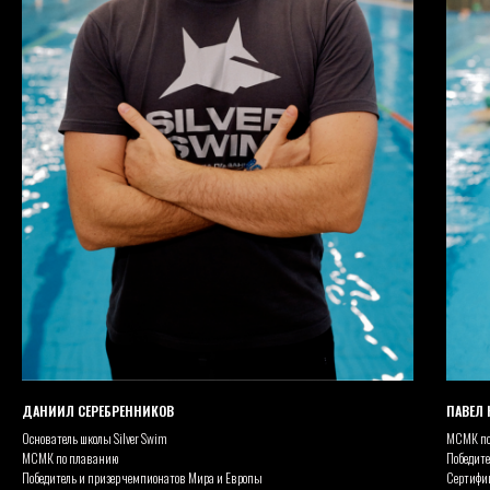
ДАНИИЛ СЕРЕБРЕННИКОВ
ПАВЕЛ
Основатель школы Silver Swim
МСМК по
МСМК по плаванию
Победите
Победитель и призер чемпионатов Мира и Европы
Сертифиц