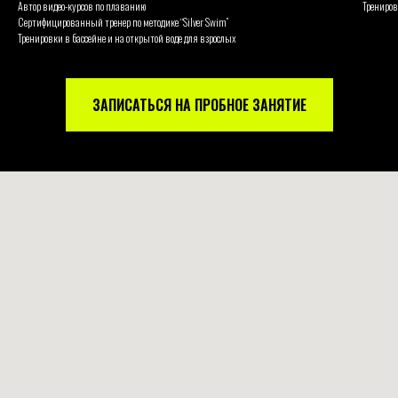
Автор видео-курсов по плаванию
Трениров
Сертифицированный тренер по методике “Silver Swim”
Тренировки в бассейне и на открытой воде для взрослых
ЗАПИСАТЬСЯ НА ПРОБНОЕ ЗАНЯТИЕ