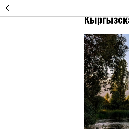
28-29 авгу
Кыргызска