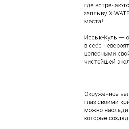
где встречаютс
заплыву X-WATE
места!
Иссык-Куль — о
в себе невероя
целебными сво
чистейшей экол
Окруженное вел
глаз своими к
можно насладит
которые создад