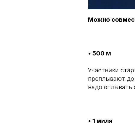
Можно совмест
• 500 м
Участники стар
проплывают до 
надо оплывать 
• 1 миля