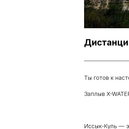
Дистанции
Ты готов к на
Заплыв X-WATE
Иссык-Куль — э