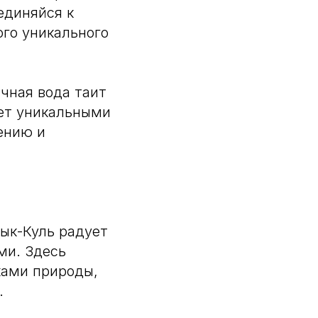
единяйся к
ого уникального
ачная вода таит
ает уникальными
ению и
ык-Куль радует
ми. Здесь
ками природы,
.