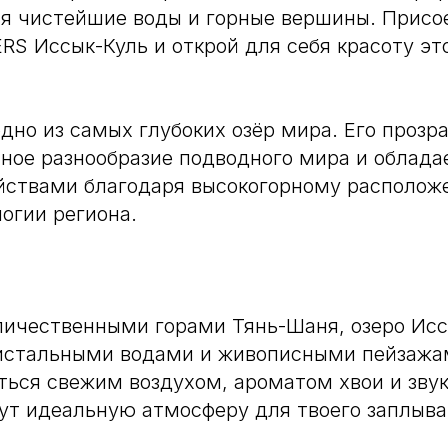
я чистейшие воды и горные вершины. Присо
RS Иссык-Куль и открой для себя красоту эт
дно из самых глубоких озёр мира. Его прозр
тное разнообразие подводного мира и облад
йствами благодаря высокогорному располож
огии региона.
ичественными горами Тянь-Шаня, озеро Исс
ристальными водами и живописными пейзажа
ься свежим воздухом, ароматом хвои и зву
ут идеальную атмосферу для твоего заплыва