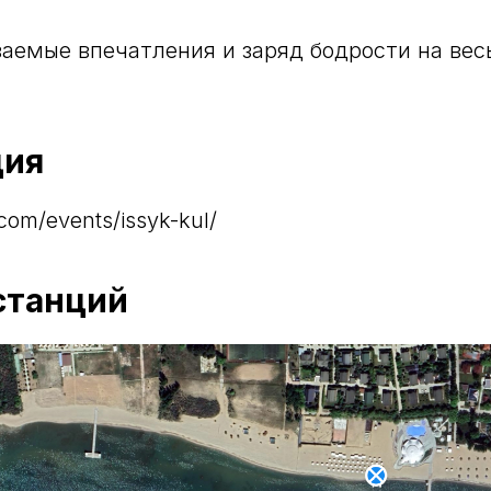
аемые впечатления и заряд бодрости на ве
ция
.com/events/issyk-kul/
станций