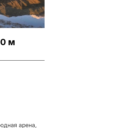
00 м
родная арена,