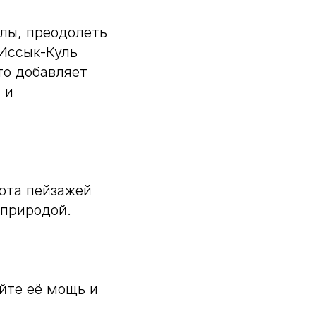
илы, преодолеть
Иссык-Куль
то добавляет
 и
сота пейзажей
 природой.
йте её мощь и