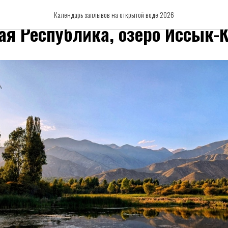
ста 2026 X-WATERS Issyk-Kul 
Календарь заплывов на открытой воде 2026
я Республика, озеро Иссык-