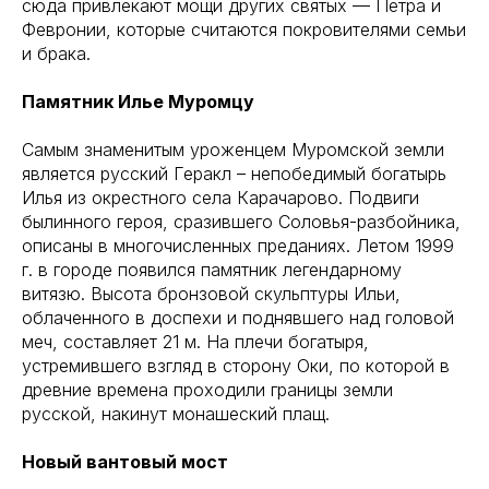
сюда привлекают мощи других святых — Пётра и
Февронии, которые считаются покровителями семьи
и брака.
Памятник Илье Муромцу
Самым знаменитым уроженцем Муромской земли
является русский Геракл – непобедимый богатырь
Илья из окрестного села Карачарово. Подвиги
былинного героя, сразившего Соловья-разбойника,
описаны в многочисленных преданиях. Летом 1999
г. в городе появился памятник легендарному
витязю. Высота бронзовой скульптуры Ильи,
облаченного в доспехи и поднявшего над головой
меч, составляет 21 м. На плечи богатыря,
устремившего взгляд в сторону Оки, по которой в
древние времена проходили границы земли
русской, накинут монашеский плащ.
Новый вантовый мост