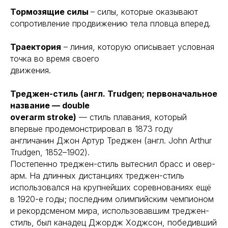
Тормозящие силы
– силы, которые оказывают
сопротивление продвижению тела пловца вперед.
Траектория
– линия, которую описывает условная
точка во время своего
движения.
Треджен-стиль (англ. Trudgen; первоначальное
название — double
overarm stroke)
— стиль плавания, который
впервые продемонстрировал в 1873 году
англичанин Джон Артур Треджен (англ. John Arthur
Trudgen, 1852–1902).
Постепенно треджен-стиль вытеснил брасс и овер-
арм. На длинных дистанциях треджен-стиль
использовался на крупнейших соревнованиях ещё
в 1920-е годы; последним олимпийским чемпионом
и рекордсменом мира, использовавшим треджен-
стиль, был канадец Джордж Ходжсон, победивший