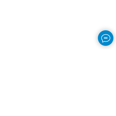
ВИДЫ ПРОГРАММ
Школа плавания для взрослых
Сухое плавание
Тренировки на открытой воде
Корпоративным клиентам
Дистанционные программы