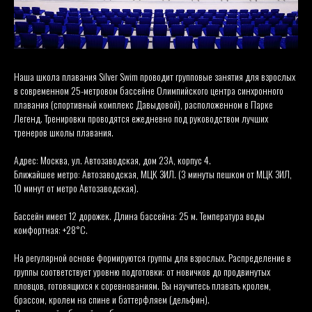
Наша школа плавания Silver Swim проводит групповые занятия для взрослых
в современном 25-метровом бассейне Олимпийского центра синхронного
плавания (спортивный комплекс Давыдовой), расположенном в Парке
Легенд. Тренировки проводятся ежедневно под руководством лучших
тренеров школы плавания.
Адрес: Москва, ул. Автозаводская, дом 23А, корпус 4.
Ближайшее метро: Автозаводская, МЦК ЗИЛ. (3 минуты пешком от МЦК ЗИЛ,
10 минут от метро Автозаводская).
Бассейн имеет 12 дорожек. Длина бассейна: 25 м. Температура воды
комфортная: +28°С.
На регулярной основе формируются группы для взрослых. Распределение в
группы соответствует уровню подготовки: от новичков до продвинутых
пловцов, готовящихся к соревнованиям. Вы научитесь плавать кролем,
брассом, кролем на спине и баттерфляем (дельфин).