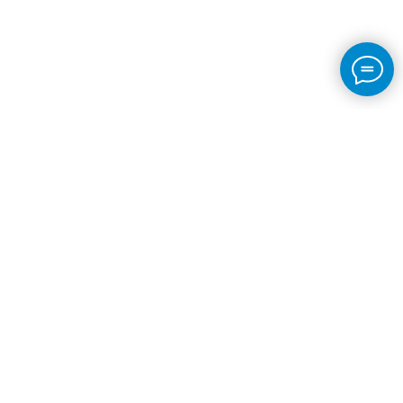
ВИДЫ ПРОГРАММ
Школа плавания для взрослых
Сухое плавание
Тренировки на открытой воде
Корпоративным клиентам
Дистанционные программы
Silver Swim - школа обучения плаванию
Онлайн ОФП программы
для взрослых. Групповые и
индивидуальные занятия в бассейнах
Онлайн видеокурсы по плаванию
Москвы и Санкт-Петербурга