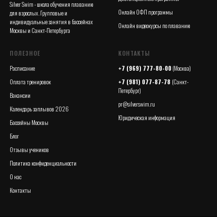
Silver Swim - школа обучения плаванию
Онлайн ОФП программы
для взрослых. Групповые и
индивидуальные занятия в бассейнах
Онлайн видеокурсы по плаванию
Москвы и Санкт-Петербурга
ПОЛЕЗНОЕ
КОНТАКТЫ
Расписание
+7 (969) 777-80-00
(Москва)
Оплата тренировок
+7 (981) 077-87-78
(Санкт-
Петербург)
Вакансии
pr@silverswim.ru
Календарь заплывов 2026
Юридическая информация
Бассейны Москвы
Блог
Отзывы учеников
Политика конфиденциальности
О нас
Контакты