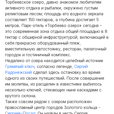
Торбеевское озеро, давно знакомое любителям
активного отдыха и рыбалки, окружено густым
реликтовым лесом; площадь его водного зеркала
составляет 150 гектаров, а глубина достигает 5
метров. Парк-отель «Торбеево озеро» сегодня –
это современная зона отдыха общей площадью в 8
гектар с обширной инфраструктурой, включающей в
себя прекрасно оборудованный пляж,
вместительную автостоянку, ресторан, палаточный
городок и гостиничный комплекс.
Недалеко от озера находится целебный источник
Гремячий ключ
, согласно легенде,
Сергий
Радонежский
сделал здесь остановку во время
одного из своих путешествий. После совершения
им молитвы, из расщелин в известняке выбилось
несколько ключей, стекающих ныне каскадами с
крутого склона.
Также совсем рядом с озером расположен
православный центр городов Золотого кольца -
Сергиев-Посад
. Он назван в честь Сергия