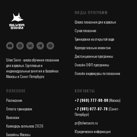
ВИДЫ ПРОГРАММ
Школа плавания для взрослых
Сухое плавание
Тренировки на открытой воде
Корпоративным клиентам
Дистанционные программы
Silver Swim - школа обучения плаванию
Онлайн ОФП программы
для взрослых. Групповые и
индивидуальные занятия в бассейнах
Онлайн видеокурсы по плаванию
Москвы и Санкт-Петербурга
ПОЛЕЗНОЕ
КОНТАКТЫ
Расписание
+7 (969) 777-80-00
(Москва)
Оплата тренировок
+7 (981) 077-87-78
(Санкт-
Петербург)
Вакансии
pr@silverswim.ru
Календарь заплывов 2026
Юридическая информация
Бассейны Москвы