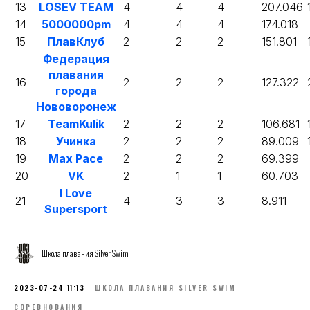
13
LOSEV TEAM
4
4
4
207.046
14
5000000pm
4
4
4
174.018
15
ПлавКлуб
2
2
2
151.801
Федерация
плавания
16
2
2
2
127.322
города
Нововоронеж
17
TeamKulik
2
2
2
106.681
18
Учинка
2
2
2
89.009
19
Max Pace
2
2
2
69.399
20
VK
2
1
1
60.703
I Love
21
4
3
3
8.911
Supersport
Школа плавания Silver Swim
2023-07-24 11:13
ШКОЛА ПЛАВАНИЯ SILVER SWIM
СОРЕВНОВАНИЯ