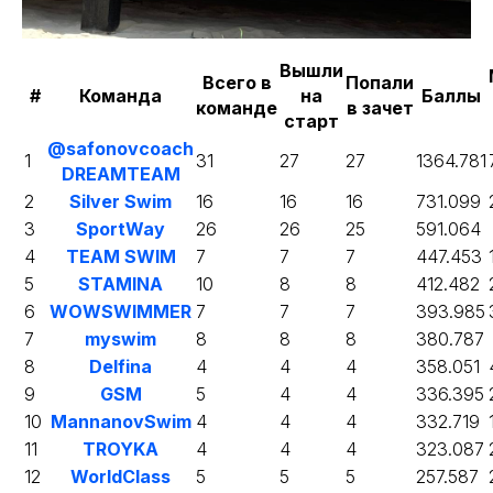
Вышли
Всего в
Попали
#
Команда
на
Баллы
команде
в зачет
старт
@safonovcoach
1
31
27
27
1364.781
DREAMTEAM
2
Silver Swim
16
16
16
731.099
3
SportWay
26
26
25
591.064
4
TEAM SWIM
7
7
7
447.453
5
STAMINA
10
8
8
412.482
6
WOWSWIMMER
7
7
7
393.985
7
myswim
8
8
8
380.787
8
Delfina
4
4
4
358.051
9
GSM
5
4
4
336.395
10
MannanovSwim
4
4
4
332.719
11
TROYKA
4
4
4
323.087
12
WorldClass
5
5
5
257.587