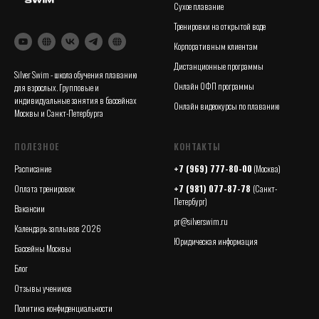
Сухое плавание
Тренировки на открытой воде
Корпоративным клиентам
Дистанционные программы
Silver Swim - школа обучения плаванию
Онлайн ОФП программы
для взрослых. Групповые и
индивидуальные занятия в бассейнах
Онлайн видеокурсы по плаванию
Москвы и Санкт-Петербурга
ПОЛЕЗНОЕ
КОНТАКТЫ
Расписание
+7 (969) 777-80-00
(Москва)
Оплата тренировок
+7 (981) 077-87-78
(Санкт-
Петербург)
Вакансии
pr@silverswim.ru
Календарь заплывов 2026
Юридическая информация
Бассейны Москвы
Блог
Отзывы учеников
Политика конфиденциальности